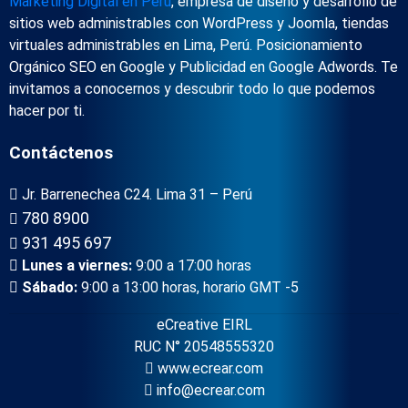
Marketing Digital en Perú
, empresa de diseño y desarrollo de
sitios web administrables con WordPress y Joomla, tiendas
virtuales administrables en Lima, Perú. Posicionamiento
Orgánico SEO en Google y Publicidad en Google Adwords. Te
invitamos a conocernos y descubrir todo lo que podemos
hacer por ti.
Contáctenos
Jr. Barrenechea C24. Lima 31 – Perú
780 8900
931 495 697
Lunes a viernes:
9:00 a 17:00 horas
Sábado:
9:00 a 13:00 horas, horario GMT -5
eCreative EIRL
RUC N° 20548555320
www.ecrear.com
info@ecrear.com