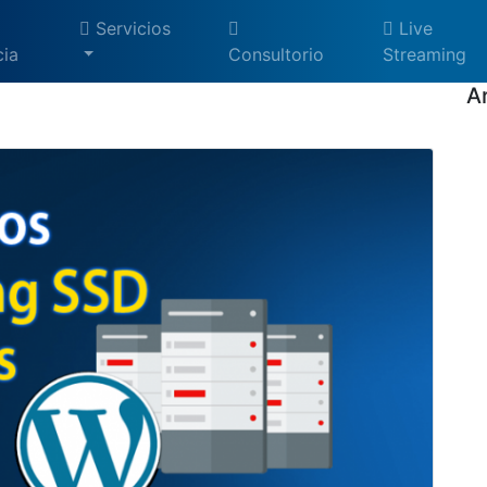
Servicios
Live
ia
Consultorio
Streaming
A