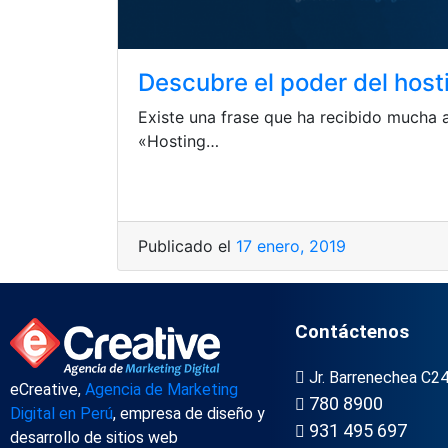
Descubre el poder del hos
Existe una frase que ha recibido mucha 
«Hosting…
Publicado el
17 enero, 2019
Contáctenos
Jr. Barrenechea C24
eCreative,
Agencia de Marketing
780 8900
Digital en Perú
, empresa de diseño y
931 495 697
desarrollo de sitios web