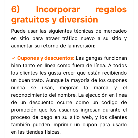
h
a
n
m
o
6) Incorporar regalos
at
c
k
ai
m
gratuitos y diversión
s
e
e
l
p
A
b
dI
ar
Puede usar las siguientes técnicas de mercadeo
en sitio para atraer tráfico nuevo a su sitio y
p
o
n
tir
aumentar su retorno de la inversión:
p
o
✓
Cupones y descuentos:
Las gangas funcionan
k
bien tanto en línea como fuera de línea. A todos
los clientes les gusta creer que están recibiendo
un buen trato. Aunque la mayoría de los cupones
nunca se usan, mejoran la marca y el
reconocimiento del nombre. La ejecución en línea
de un descuento ocurre como un código de
promoción que los usuarios ingresan durante el
proceso de pago en su sitio web, y los clientes
también pueden imprimir un cupón para usarlo
en las tiendas físicas.