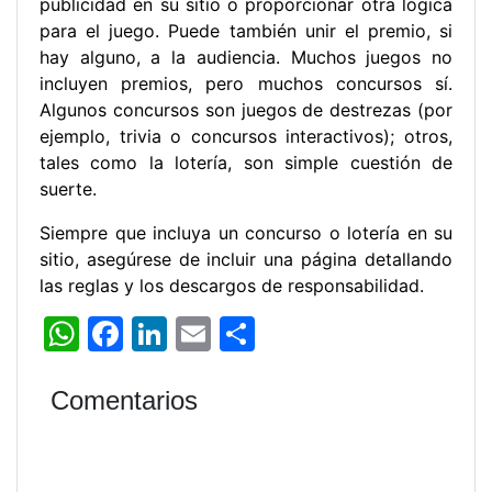
publicidad en su sitio o proporcionar otra lógica
para el juego. Puede también unir el premio, si
hay alguno, a la audiencia. Muchos juegos no
incluyen premios, pero muchos concursos sí.
Algunos concursos son juegos de destrezas (por
ejemplo, trivia o concursos interactivos); otros,
tales como la lotería, son simple cuestión de
suerte.
Siempre que incluya un concurso o lotería en su
sitio, asegúrese de incluir una página detallando
las reglas y los descargos de responsabilidad.
W
F
Li
E
C
h
a
n
m
o
at
c
k
ai
m
Comentarios
s
e
e
l
p
A
b
dI
ar