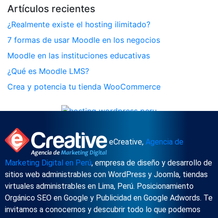
Artículos recientes
¿Realmente existe el hosting ilimitado?
7 formas de usar Moodle en los negocios
Moodle en las instituciones educativas
¿Qué es Moodle LMS?
Crea y potencia tu tienda WooCommerce
eCreative,
Agencia de
Marketing Digital en Perú
, empresa de diseño y desarrollo de
sitios web administrables con WordPress y Joomla, tiendas
virtuales administrables en Lima, Perú. Posicionamiento
Orgánico SEO en Google y Publicidad en Google Adwords. Te
invitamos a conocernos y descubrir todo lo que podemos