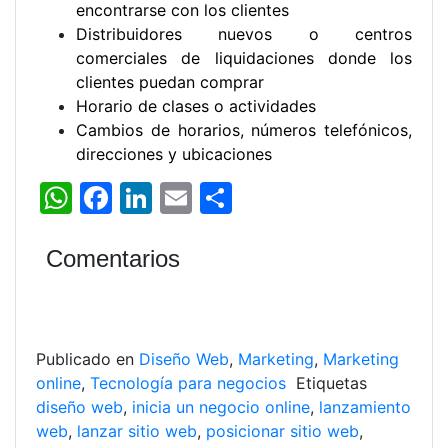
encontrarse con los clientes
Distribuidores nuevos o centros
comerciales de liquidaciones donde los
clientes puedan comprar
Horario de clases o actividades
Cambios de horarios, números telefónicos,
direcciones y ubicaciones
W
F
Li
E
C
h
a
n
m
o
at
c
k
ai
m
Comentarios
s
e
e
l
p
A
b
dI
ar
p
o
n
tir
Publicado en
Diseño Web
,
Marketing
,
Marketing
p
o
online
,
Tecnología para negocios
Etiquetas
diseño web
,
inicia un negocio online
,
lanzamiento
k
web
,
lanzar sitio web
,
posicionar sitio web
,