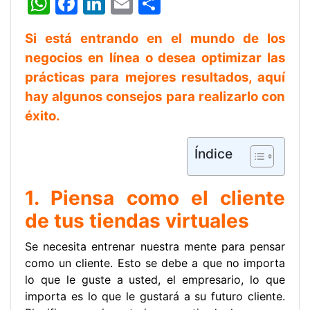
W
F
Li
E
C
h
a
n
m
o
Si está entrando en el mundo de los
at
c
k
ai
m
negocios en línea o desea optimizar las
s
e
e
l
p
prácticas para mejores resultados, aquí
A
b
dI
ar
hay algunos consejos para realizarlo con
p
o
n
tir
éxito.
p
o
k
Índice
1. Piensa como el cliente
de tus tiendas virtuales
Se necesita entrenar nuestra mente para pensar
como un cliente. Esto se debe a que no importa
lo que le guste a usted, el empresario, lo que
importa es lo que le gustará a su futuro cliente.