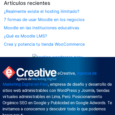
Artículos recientes
¿Realmente existe el hosting ilimitado?
7 formas de usar Moodle en los negocios
Moodle en las instituciones educativas
¿Qué es Moodle LMS?
Crea y potencia tu tienda WooCommerce
eCreative,
Agencia de
Marketing Digital en Perú
, empresa de diseño y desarrollo de
sitios web administrables con WordPress y Joomla, tiendas
virtuales administrables en Lima, Perú. Posicionamiento
Orgánico SEO en Google y Publicidad en Google Adwords. Te
invitamos a conocernos y descubrir todo lo que podemos