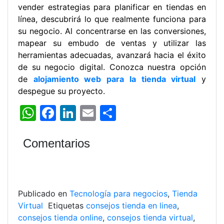
vender estrategias para planificar en tiendas en
línea, descubrirá lo que realmente funciona para
su negocio. Al concentrarse en las conversiones,
mapear su embudo de ventas y utilizar las
herramientas adecuadas, avanzará hacia el éxito
de su negocio digital. Conozca nuestra opción
de
alojamiento web para la tienda virtual
y
despegue su proyecto.
W
F
Li
E
C
h
a
n
m
o
at
c
k
ai
m
Comentarios
s
e
e
l
p
A
b
dI
ar
p
o
n
tir
Publicado en
Tecnología para negocios
,
Tienda
p
o
Virtual
Etiquetas
consejos tienda en linea
,
consejos tienda online
,
consejos tienda virtual
,